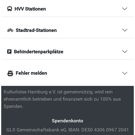
HVV Stationen
Stadtrad-Stationen
Behindertenparkplätze
Fehler melden
Kulturlotse Hamburg e.V. ist gemeinnützig, wird rein
ehrenamtlich betrieben und finanziert sich zu 100% aus
Spenden.
Spendenkonto
GLS Gemeinschaftsbank eG, IBAN: DE50 4306 0967 2041