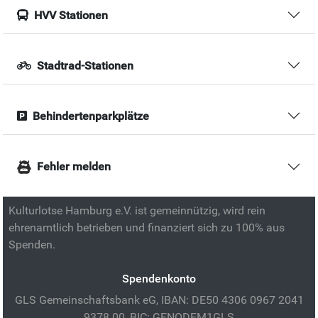
HVV Stationen
Stadtrad-Stationen
Behindertenparkplätze
Fehler melden
Kulturlotse Hamburg e.V. ist gemeinnützig, wird rein
ehrenamtlich betrieben und finanziert sich zu 100% aus
Spenden.
Spendenkonto
GLS Gemeinschaftsbank eG, IBAN: DE50 4306 0967 2041
9378 00, BIC: GENODEM1GLS