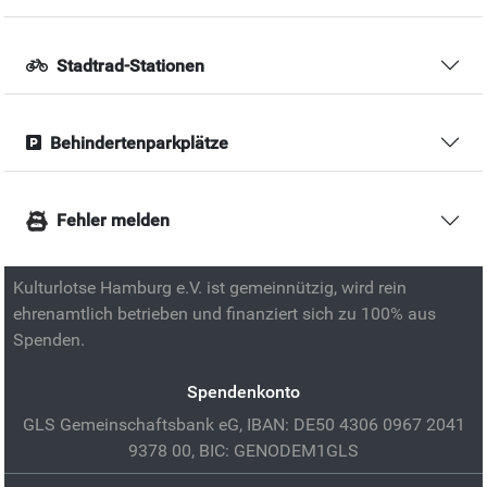
Stadtrad-Stationen
Behindertenparkplätze
Fehler melden
Kulturlotse Hamburg e.V. ist gemeinnützig, wird rein
ehrenamtlich betrieben und finanziert sich zu 100% aus
Spenden.
Spendenkonto
GLS Gemeinschaftsbank eG, IBAN: DE50 4306 0967 2041
9378 00, BIC: GENODEM1GLS