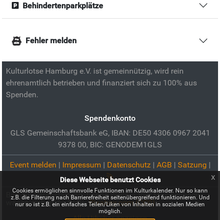
Behindertenparkplätze
Fehler melden
Kulturlotse Hamburg e.V. ist gemeinnützig, wird rein
ehrenamtlich betrieben und finanziert sich zu 100% aus
Spenden.
Spendenkonto
GLS Gemeinschaftsbank eG, IBAN: DE50 4306 0967 2041
9378 00, BIC: GENODEM1GLS
Event melden
|
Impressum
|
Datenschutz
|
AGB
|
Satzung
|
x
Diese Webseite benutzt Cookies
Cookies ermöglichen sinnvolle Funktionen im Kulturkalender. Nur so kann
Bild zur Veranstaltung:
Lange Weile – Vier MusikerInnen
z.B. die Filterung nach Barrierefreiheit seitenübergreifend funktionieren. Und
wagen sich in die Stille:
Pixabay.com (CC0)
nur so ist z.B. ein einfaches Teilen/Liken von Inhalten in sozialen Medien
möglich.
Alle Urheber anzeigen