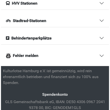
HVV Stationen
Stadtrad-Stationen
Behindertenparkplätze
Fehler melden
Kulturlotse Hamburg e.V. ist gemeinnützig, wird rein
ehrenamtlich betrieben und finanziert sich zu 100% aus
Spenden.
Spendenkonto
GLS Gemeinschaftsbank eG, IBAN: DE50 4306 0967 2041
9378 00, BIC: GENODEM1GLS