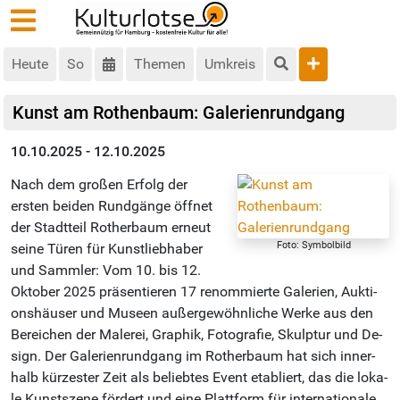
Heute
So
Themen
Umkreis
Kunst am Rothenbaum: Galerienrundgang
10.10.2025 - 12.10.2025
Nach dem gro­ßen Er­folg der
ersten bei­den Rund­gänge öff­net
der Stadt­teil Ro­ther­baum er­neut
Foto: Symbolbild
sei­ne Tü­ren für Kunst­lieb­ha­ber
und Samm­ler: Vom 10. bis 12.
Ok­to­ber 2025 prä­sen­tie­ren 17 re­nom­mier­te Ga­le­ri­en, Auk­ti­
ons­häu­ser und Mu­se­en au­ßer­ge­wöhn­li­che Wer­ke aus den
Be­rei­chen der Ma­le­rei, Gra­phik, Fo­to­gra­fie, Skulp­tur und De­
sign. Der Ga­le­ri­en­rund­gang im Ro­ther­baum hat sich in­ner­
halb kür­zes­ter Zeit als be­lieb­tes Event eta­bliert, das die lo­ka­
le Kunst­sze­ne för­dert und ei­ne Platt­form für in­ter­na­tio­na­le