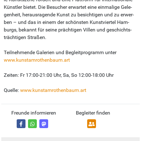
Künst­ler bie­tet. Die Be­su­cher er­war­tet ei­ne ein­ma­li­ge Ge­le­
gen­heit, her­aus­ra­gen­de Kunst zu be­sich­ti­gen und zu er­wer­
ben – und das in ei­nem der schöns­ten Kunst­vier­tel Ham­
burgs, be­kannt für sei­ne präch­ti­gen Vil­len und ge­schichts­
träch­ti­gen Stra­ßen.
Teilnehmende Galerien und Begleitprogramm unter
www.kunstamrothenbaum.art
Zeiten: Fr 17:00-21:00 Uhr, Sa, So 12:00-18:00 Uhr
Quelle:
www.kunstamrothenbaum.art
Freunde informieren
Begleiter finden