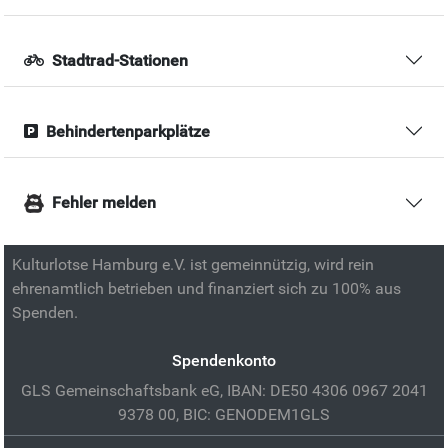
Stadtrad-Stationen
Behindertenparkplätze
Fehler melden
Kulturlotse Hamburg e.V. ist gemeinnützig, wird rein
ehrenamtlich betrieben und finanziert sich zu 100% aus
Spenden.
Spendenkonto
GLS Gemeinschaftsbank eG, IBAN: DE50 4306 0967 2041
9378 00, BIC: GENODEM1GLS