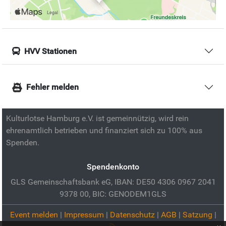
HVV Stationen
Fehler melden
Kulturlotse Hamburg e.V. ist gemeinnützig, wird rein
ehrenamtlich betrieben und finanziert sich zu 100% aus
Spenden.
Spendenkonto
GLS Gemeinschaftsbank eG, IBAN: DE50 4306 0967 2041
9378 00, BIC: GENODEM1GLS
Event melden
|
Impressum
|
Datenschutz
|
AGB
|
Satzung
|