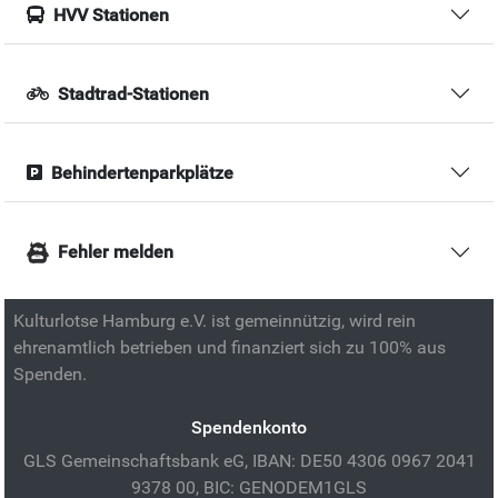
HVV Stationen
Stadtrad-Stationen
Behindertenparkplätze
Fehler melden
Kulturlotse Hamburg e.V. ist gemeinnützig, wird rein
ehrenamtlich betrieben und finanziert sich zu 100% aus
Spenden.
Spendenkonto
GLS Gemeinschaftsbank eG, IBAN: DE50 4306 0967 2041
9378 00, BIC: GENODEM1GLS