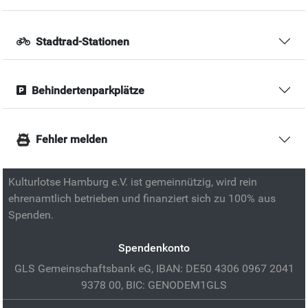
Stadtrad-Stationen
Behindertenparkplätze
Fehler melden
Kulturlotse Hamburg e.V. ist gemeinnützig, wird rein
ehrenamtlich betrieben und finanziert sich zu 100% aus
Spenden.
Spendenkonto
GLS Gemeinschaftsbank eG, IBAN: DE50 4306 0967 2041
9378 00, BIC: GENODEM1GLS