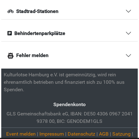
Stadtrad-Stationen
Behindertenparkplätze
Fehler melden
Kulturlotse Hamburg e.V. ist gemeinnützig, wird rein
ehrenamtlich betrieben und finanziert sich zu 100% aus
Spenden.
Spendenkonto
GLS Gemeinschaftsbank eG, IBAN: DE50 4306 0967 2041
9378 00, BIC: GENODEM1GLS
Event melden
|
Impressum
|
Datenschutz
|
AGB
|
Satzung
|