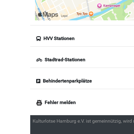
HVV Stationen
Stadtrad-Stationen
Behindertenparkplätze
Fehler melden
Kulturlotse Hamburg e.V. ist gemeinnützig, wird