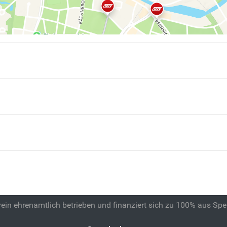
 rein ehrenamtlich betrieben und finanziert sich zu 100% aus Sp