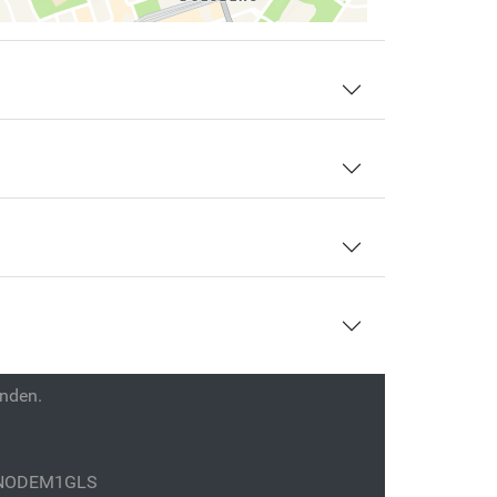
enden.
GENODEM1GLS