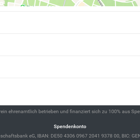
 rein ehrenamtlich betrieben und finanziert sich zu 100% aus Sp
Spendenkonto
schaftsbank eG, IBAN: DE50 4306 0967 2041 9378 00, BIC: 