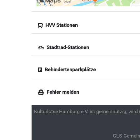
HVV Stationen
Stadtrad-Stationen
Behindertenparkplätze
Fehler melden
Kulturlotse Hamburg e.V. ist gemeinnützig, wird
GLS Gemein