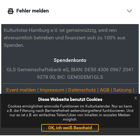
Fehler melden
Kulturlotse Hamburg e.V. ist gemeinnützig, wird rein
ehrenamtlich betrieben und finanziert sich zu 100% aus
Spenden.
Spendenkonto
GLS Gemeinschaftsbank eG, IBAN: DE50 4306 0967 2041
9378 00, BIC: GENODEM1GLS
Event melden
|
Impressum
|
Datenschutz
|
AGB
|
Satzung
|
x
Diese Webseite benutzt Cookies
Cookies ermöglichen sinnvolle Funktionen im Kulturkalender. Nur so kann
z.B. die Filterung nach Barrierefreiheit seitenübergreifend funktionieren. Und
nur so ist z.B. ein einfaches Teilen/Liken von Inhalten in sozialen Medien
möglich.
Alle Urheber anzeigen
OK, ich weiß Bescheid