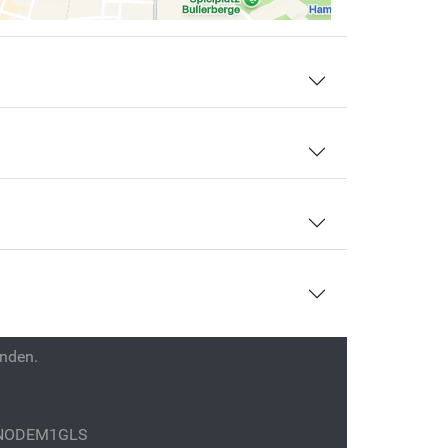
enden.
GENODEM1GLS