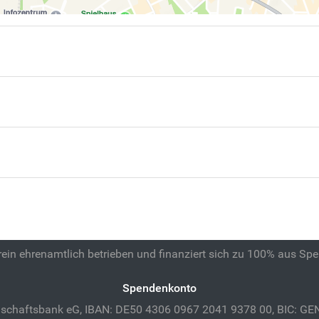
 rein ehrenamtlich betrieben und finanziert sich zu 100% aus Sp
Spendenkonto
schaftsbank eG, IBAN: DE50 4306 0967 2041 9378 00, BIC: 