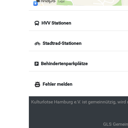
HVV Stationen
Stadtrad-Stationen
Behindertenparkplätze
Fehler melden
Kulturlotse Hamburg e.V. ist gemeinnützig, wird
GLS Gemein