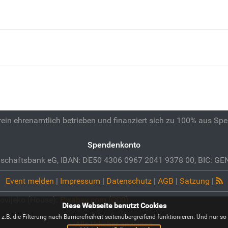
 rein ehrenamtlich betrieben und finanziert sich zu 100% aus Sp
Spendenkonto
schaftsbank eG, IBAN: DE50 4306 0967 2041 9378 00, BIC: 
Event melden
|
Impressum
|
Datenschutz
|
AGB
|
Satzung
|
ovijeko (House):
Pixabay.com (CC0)
Diese Webseite benutzt Cookies
B. die Filterung nach Barrierefreiheit seitenübergreifend funktionieren. Und nur so i
Alle Urheber anzeigen