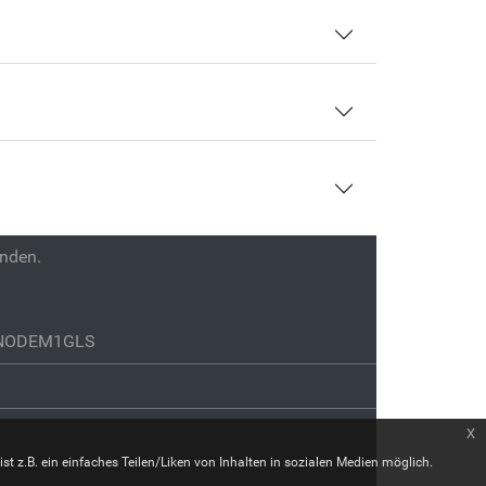
enden.
GENODEM1GLS
x
st z.B. ein einfaches Teilen/Liken von Inhalten in sozialen Medien möglich.