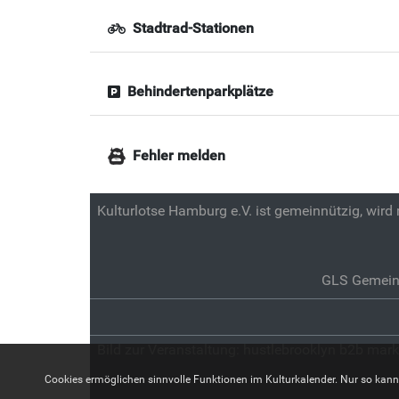
Stadtrad-Stationen
Behindertenparkplätze
Fehler melden
Kulturlotse Hamburg e.V. ist gemeinnützig, wird
GLS Gemein
Bild zur Veranstaltung:
hustlebrooklyn b2b mark
Cookies ermöglichen sinnvolle Funktionen im Kulturkalender. Nur so kann z.