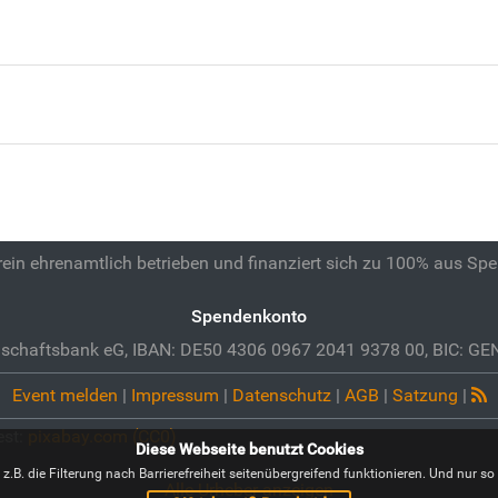
 rein ehrenamtlich betrieben und finanziert sich zu 100% aus Sp
Spendenkonto
schaftsbank eG, IBAN: DE50 4306 0967 2041 9378 00, BIC: 
Event melden
|
Impressum
|
Datenschutz
|
AGB
|
Satzung
|
est:
pixabay.com (CC0)
Diese Webseite benutzt Cookies
B. die Filterung nach Barrierefreiheit seitenübergreifend funktionieren. Und nur so i
Alle Urheber anzeigen