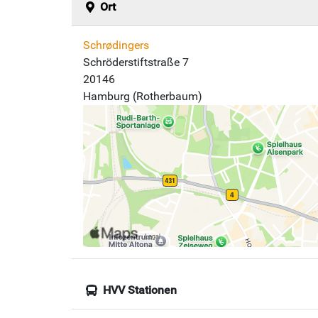
Ort
Schrødingers
Schröderstiftstraße 7
20146
Hamburg (Rotherbaum)
HVV Stationen