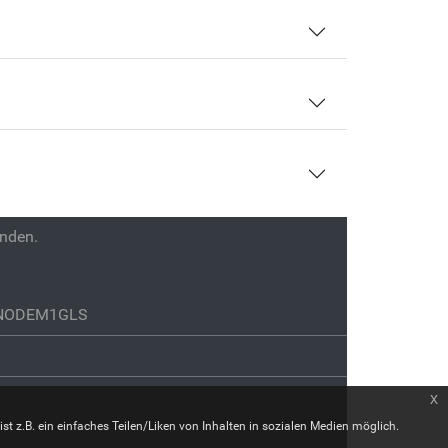
enden.
GENODEM1GLS
x
st z.B. ein einfaches Teilen/Liken von Inhalten in sozialen Medien möglich.