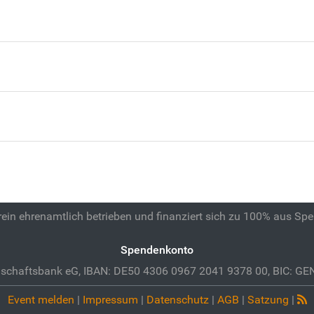
 rein ehrenamtlich betrieben und finanziert sich zu 100% aus Sp
Spendenkonto
schaftsbank eG, IBAN: DE50 4306 0967 2041 9378 00, BIC: 
Event melden
|
Impressum
|
Datenschutz
|
AGB
|
Satzung
|