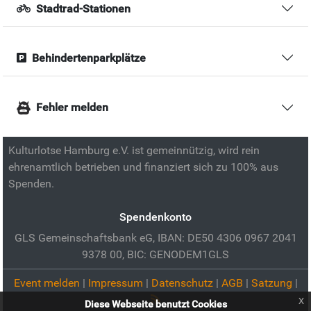
Stadtrad-Stationen
Behindertenparkplätze
Fehler melden
Kulturlotse Hamburg e.V. ist gemeinnützig, wird rein
ehrenamtlich betrieben und finanziert sich zu 100% aus
Spenden.
Spendenkonto
GLS Gemeinschaftsbank eG, IBAN: DE50 4306 0967 2041
9378 00, BIC: GENODEM1GLS
Event melden
|
Impressum
|
Datenschutz
|
AGB
|
Satzung
|
x
Diese Webseite benutzt Cookies