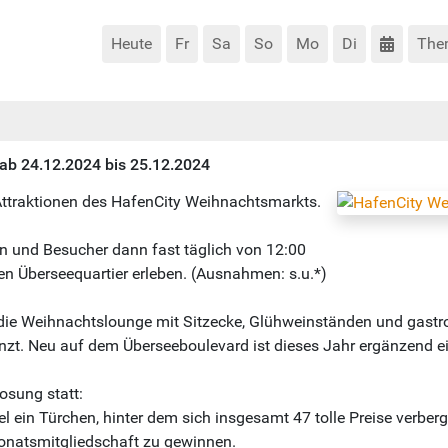
Heute
Fr
Sa
So
Mo
Di
The
t ab 24.12.2024 bis 25.12.2024
ttraktionen des HafenCity Weihnachtsmarkts.
 und Besucher dann fast täglich von 12:00
en Überseequartier erleben. (Ausnahmen: s.u.*)
die Weihnachtslounge mit Sitzecke, Glühweinständen und gastr
änzt. Neu auf dem Überseeboulevard ist dieses Jahr ergänzend e
osung statt:
 ein Türchen, hinter dem sich insgesamt 47 tolle Preise verber
Monatsmitgliedschaft zu gewinnen.