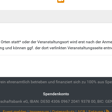
 Orten statt* oder der Veranstaltungsort wird erst nach der An
ng und können ggf. der dort verlinkten Veranstaltungsseite en
 rein ehrenamtlich betrieben und finanziert sich zu 100% aus Sp
Spendenkonto
schaftsbank eG, IBAN: DE50 4306 0967 2041 9378 00, BIC: 
Event melden
|
Impressum
|
Datenschutz
|
AGB
|
Satzung
|