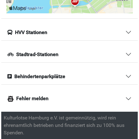
HVV Stationen
Stadtrad-Stationen
Behindertenparkplätze
Fehler melden
Kulturlotse Hamburg e.V. ist gemeinnützig, wird rein
ehrenamtlich betrieben und finanziert sich zu 100% aus
Spenden.