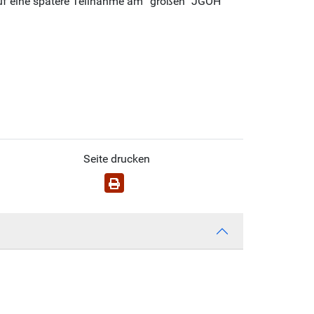
uf eine spätere Teilnahme am “großen” JGOH
Seite drucken