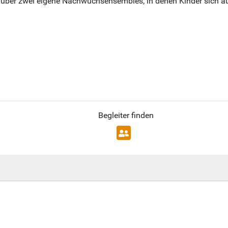
 über zwei eigene Nachwuchsensembles, in denen Kinder sich a
Begleiter finden