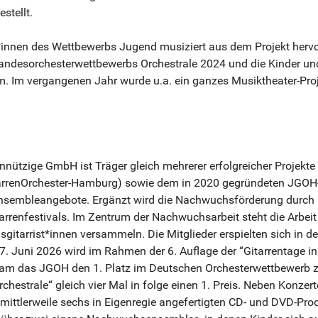
stellt.
äger*innen des Wettbewerbs Jugend musiziert aus dem Projekt he
andesorchesterwettbewerbs Orchestrale 2024 und die Kinder un
. Im vergangenen Jahr wurde u.a. ein ganzes Musiktheater-Pro
innützige GmbH ist Träger gleich mehrerer erfolgreicher Projek
arrenOrchester-Hamburg) sowie dem in 2020 gegründeten JGOH-J
 Ensembleangebote. Ergänzt wird die Nachwuchsförderung durc
rrenfestivals. Im Zentrum der Nachwuchsarbeit steht die Arbe
tarrist*innen versammeln. Die Mitglieder erspielten sich in d
. Juni 2026 wird im Rahmen der 6. Auflage der “Gitarrentage in B
kam das JGOH den 1. Platz im Deutschen Orchesterwettbewerb z
estrale“ gleich vier Mal in folge einen 1. Preis. Neben Konzert
 mittlerweile sechs in Eigenregie angefertigten CD- und DVD-P