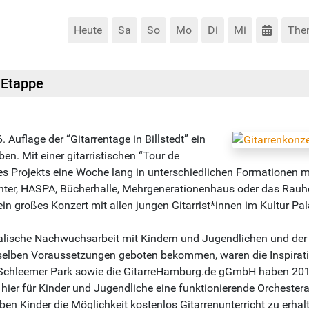
Heute
Sa
So
Mo
Di
Mi
The
. Etappe
Auflage der “Gitarrentage in Billstedt” ein
n. Mit einer gitarristischen “Tour de
es Projekts eine Woche lang in unterschiedlichen Formationen m
t Center, HASPA, Bücherhalle, Mehrgenerationenhaus oder das Ra
in großes Konzert mit allen jungen Gitarrist*innen im Kultur P
sikalische Nachwuchsarbeit mit Kindern und Jugendlichen und der 
lben Voraussetzungen geboten bekommen, waren die Inspiration f
 Schleemer Park sowie die GitarreHamburg.de gGmbH haben 201
hier für Kinder und Jugendliche eine funktionierende Orchester
ben Kinder die Möglichkeit kostenlos Gitarrenunterricht zu erha