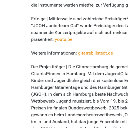
die Instrumente werden mietfrei zur Verfügung ge
Erfolge | Mittlerweile sind zahlreiche Preistr
“JGOH-Juniorteam Ost” wurde Preisträger des L
spannende Konzertprojekte auf sich aufmerksam
präsentiert:
youtu.be
Weitere Informationen:
gitarrebillstedt.de
Der Projektträger | Die GitarreHamburg.de geme
Gitarrist*innen in Hamburg. Mit dem JugendGit
Kinder und Jugendliche gleich drei kostenlose
Hamburger Gitarrentage und des Hamburger Gita
(JGOH), in dem sich Hamburgs beste Nachwuchsgi
Wettbewerb Jugend musiziert, bis Vom 19. bis 27
Preisen im finalen Bundeswettbewerb. 2025 be
gewann es beim Landesorchesterwettbewerb „Orch
im In- und Ausland, hat das junge Ensemble mit