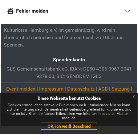
Fehler melden
Kulturlotse Hamburg e.V. ist gemeinnützig, wird rein
ehrenamtlich betrieben und finanziert sich zu 100% aus
Spenden.
Spendenkonto
GLS Gemeinschaftsbank eG, IBAN: DE50 4306 0967 2041
9378 00, BIC: GENODEM1GLS
Event melden
|
Impressum
|
Datenschutz
|
AGB
|
Satzung
|
x
Diese Webseite benutzt Cookies
Cookies ermöglichen sinnvolle Funktionen im Kulturkalender. Nur so kann
Bild zur Veranstaltung:
"Gib mir deine Hand" – Ein bunter
z.B. die Filterung nach Barrierefreiheit seitenübergreifend funktionieren. Und
Vormittag rund um Kinderrechte (ab 6 Jahre):
Pixabay.com
nur so ist z.B. ein einfaches Teilen/Liken von Inhalten in sozialen Medien
(CC0)
möglich.
Alle Urheber anzeigen
OK, ich weiß Bescheid