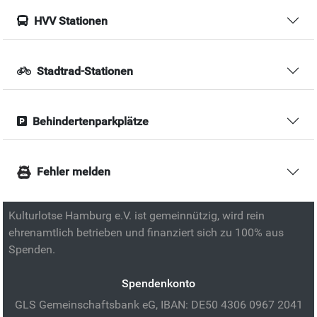
HVV Stationen
Stadtrad-Stationen
Behindertenparkplätze
Fehler melden
Kulturlotse Hamburg e.V. ist gemeinnützig, wird rein
ehrenamtlich betrieben und finanziert sich zu 100% aus
Spenden.
Spendenkonto
GLS Gemeinschaftsbank eG, IBAN: DE50 4306 0967 2041