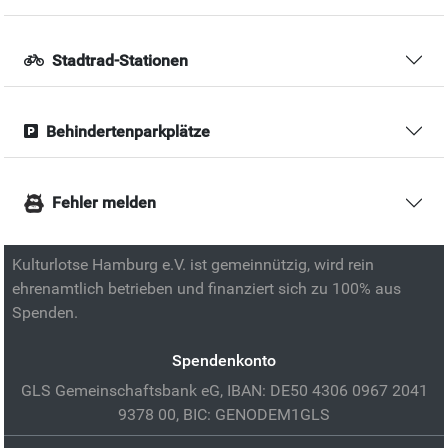
Stadtrad-Stationen
Behindertenparkplätze
Fehler melden
Kulturlotse Hamburg e.V. ist gemeinnützig, wird rein
ehrenamtlich betrieben und finanziert sich zu 100% aus
Spenden.
Spendenkonto
GLS Gemeinschaftsbank eG, IBAN: DE50 4306 0967 2041
9378 00, BIC: GENODEM1GLS