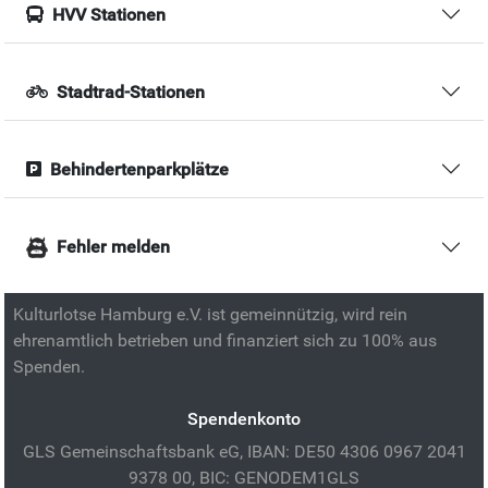
HVV Stationen
Stadtrad-Stationen
Behindertenparkplätze
Fehler melden
Kulturlotse Hamburg e.V. ist gemeinnützig, wird rein
ehrenamtlich betrieben und finanziert sich zu 100% aus
Spenden.
Spendenkonto
GLS Gemeinschaftsbank eG, IBAN: DE50 4306 0967 2041
9378 00, BIC: GENODEM1GLS