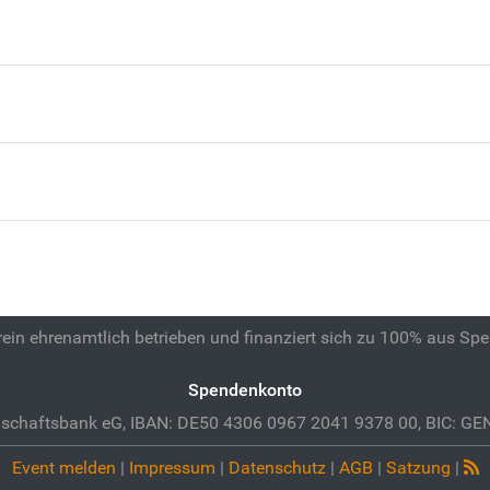
 rein ehrenamtlich betrieben und finanziert sich zu 100% aus Sp
Spendenkonto
schaftsbank eG, IBAN: DE50 4306 0967 2041 9378 00, BIC: 
Event melden
|
Impressum
|
Datenschutz
|
AGB
|
Satzung
|