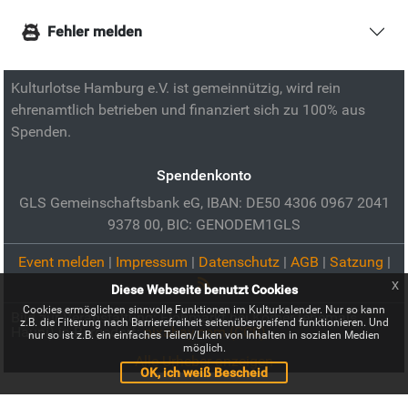
Fehler melden
Kulturlotse Hamburg e.V. ist gemeinnützig, wird rein
ehrenamtlich betrieben und finanziert sich zu 100% aus
Spenden.
Spendenkonto
GLS Gemeinschaftsbank eG, IBAN: DE50 4306 0967 2041
9378 00, BIC: GENODEM1GLS
Event melden
|
Impressum
|
Datenschutz
|
AGB
|
Satzung
|
x
Diese Webseite benutzt Cookies
Cookies ermöglichen sinnvolle Funktionen im Kulturkalender. Nur so kann
Bild zur Veranstaltung:
Flohmarkt bei Körber (ehemals
z.B. die Filterung nach Barrierefreiheit seitenübergreifend funktionieren. Und
Hauni) in Bergedorf:
pixabay.com (CC0)
nur so ist z.B. ein einfaches Teilen/Liken von Inhalten in sozialen Medien
möglich.
Alle Urheber anzeigen
OK, ich weiß Bescheid