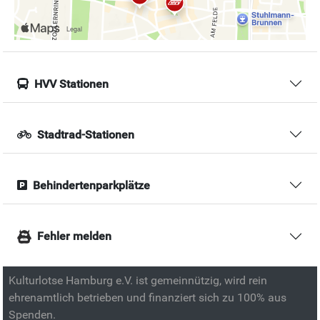
HVV Stationen
Stadtrad-Stationen
Behindertenparkplätze
Fehler melden
Kulturlotse Hamburg e.V. ist gemeinnützig, wird rein
ehrenamtlich betrieben und finanziert sich zu 100% aus
Spenden.