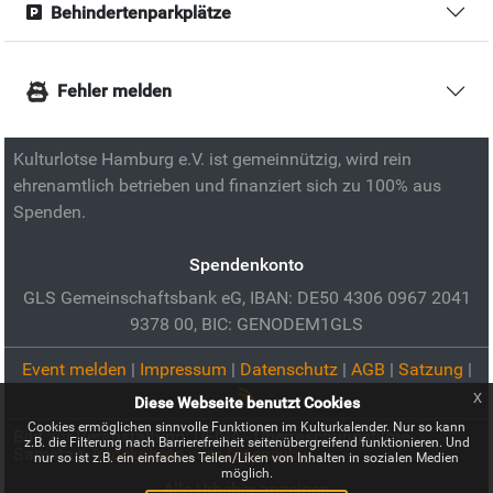
Behindertenparkplätze
Fehler melden
Kulturlotse Hamburg e.V. ist gemeinnützig, wird rein
ehrenamtlich betrieben und finanziert sich zu 100% aus
Spenden.
Spendenkonto
GLS Gemeinschaftsbank eG, IBAN: DE50 4306 0967 2041
9378 00, BIC: GENODEM1GLS
Event melden
|
Impressum
|
Datenschutz
|
AGB
|
Satzung
|
x
Diese Webseite benutzt Cookies
Cookies ermöglichen sinnvolle Funktionen im Kulturkalender. Nur so kann
Bild zur Veranstaltung:
ÜFISA - Überraschungsfilme-
z.B. die Filterung nach Barrierefreiheit seitenübergreifend funktionieren. Und
Samstag:
istockphoto.com (agencyby)
nur so ist z.B. ein einfaches Teilen/Liken von Inhalten in sozialen Medien
möglich.
Alle Urheber anzeigen