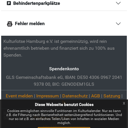
Behindertenparkplätze
Fehler melden
Kulturlotse Hamburg e.V. ist gemeinnützig, wird rein
ehrenamtlich betrieben und finanziert sich zu 100% aus
Spenden.
Spendenkonto
GLS Gemeinschaftsbank eG, IBAN: DE50 4306 0967 2041
9378 00, BIC: GENODEM1GLS
Event melden
|
Impressum
|
Datenschutz
|
AGB
|
Satzung
|
x
Diese Webseite benutzt Cookies
Cookies ermöglichen sinnvolle Funktionen im Kulturkalender. Nur so kann
Bild zur Veranstaltung:
Führung durch das MakerLab (für
z.B. die Filterung nach Barrierefreiheit seitenübergreifend funktionieren. Und
Senior*innen):
Pixabay.com (CC0)
nur so ist z.B. ein einfaches Teilen/Liken von Inhalten in sozialen Medien
möglich.
Alle Urheber anzeigen