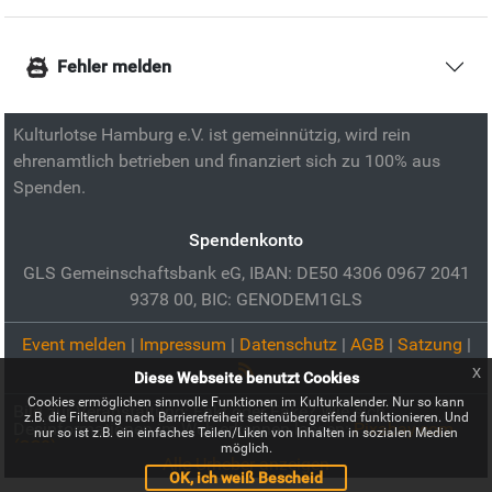
Fehler melden
Kulturlotse Hamburg e.V. ist gemeinnützig, wird rein
ehrenamtlich betrieben und finanziert sich zu 100% aus
Spenden.
Spendenkonto
GLS Gemeinschaftsbank eG, IBAN: DE50 4306 0967 2041
9378 00, BIC: GENODEM1GLS
Event melden
|
Impressum
|
Datenschutz
|
AGB
|
Satzung
|
x
Diese Webseite benutzt Cookies
Cookies ermöglichen sinnvolle Funktionen im Kulturkalender. Nur so kann
Bild zur Veranstaltung:
Fakt oder Fake? Wie sich
z.B. die Filterung nach Barrierefreiheit seitenübergreifend funktionieren. Und
Desinformationen im Web erkennen lassen:
Pixabay.com
nur so ist z.B. ein einfaches Teilen/Liken von Inhalten in sozialen Medien
(CC0)
möglich.
Alle Urheber anzeigen
OK, ich weiß Bescheid