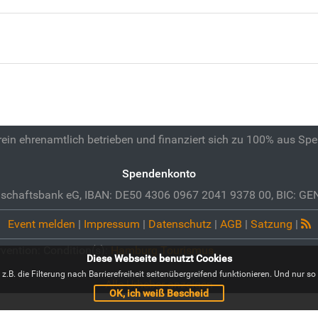
 rein ehrenamtlich betrieben und finanziert sich zu 100% aus Sp
Spendenkonto
schaftsbank eG, IBAN: DE50 4306 0967 2041 9378 00, BIC: 
Event melden
|
Impressum
|
Datenschutz
|
AGB
|
Satzung
|
rvention: Condition(s):
Hamburg Tourismus
Diese Webseite benutzt Cookies
B. die Filterung nach Barrierefreiheit seitenübergreifend funktionieren. Und nur so i
Alle Urheber anzeigen
OK, ich weiß Bescheid