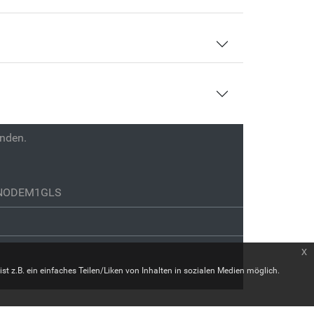
enden.
GENODEM1GLS
x
st z.B. ein einfaches Teilen/Liken von Inhalten in sozialen Medien möglich.