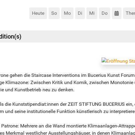
Heute
So
Mo
Di
Mi
Do
The
dition(s)
atrone gehen die Staircase Interventions im Bucerius Kunst Forum
ige Klimazone: Zwischen Kritik und Komik, zwischen Monotonie u
ie und Kunstbetrieb neu zu denken.
tmals die Kunststipendiat:innen der ZEIT STIFTUNG BUCERIUS ei
und seine institutionelle Funktion künstlerisch zu interpretiere
tin Patrone: Mehrere an die Wand montierte Klimaanlagen-Attra
ches Merkmal westlicher Ausstellungshäuser, in denen Klimaanlag