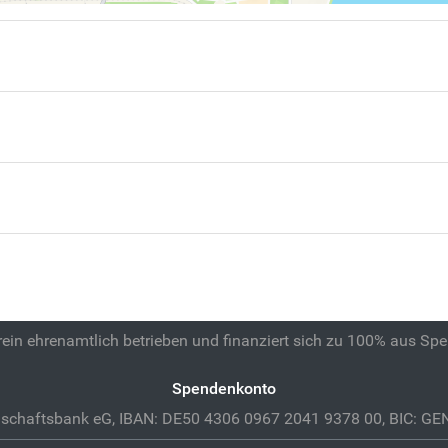
 rein ehrenamtlich betrieben und finanziert sich zu 100% aus Sp
Spendenkonto
schaftsbank eG, IBAN: DE50 4306 0967 2041 9378 00, BIC: 