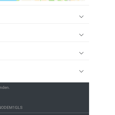
enden.
GENODEM1GLS