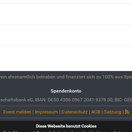
 rein ehrenamtlich betrieben und finanziert sich zu 100% aus Sp
Spendenkonto
schaftsbank eG, IBAN: DE50 4306 0967 2041 9378 00, BIC: 
Event melden
|
Impressum
|
Datenschutz
|
AGB
|
Satzung
|
Diese Webseite benutzt Cookies