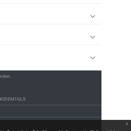
enden.
GENODEM1GLS
x