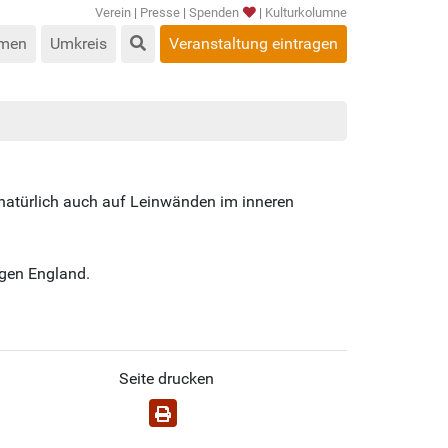
Verein
|
Presse
|
Spenden
|
Kulturkolumne
men
Umkreis
Veranstaltung eintragen
atürlich auch auf Leinwänden im inneren
egen England.
Seite drucken