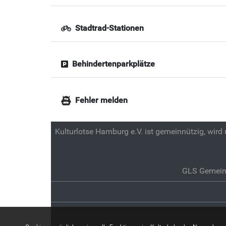
Stadtrad-Stationen
Behindertenparkplätze
Fehler melden
Kulturlotse Hamburg e.V. ist gemeinnützig, wird
GLS Gemein