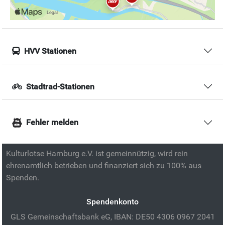
HVV Stationen
Stadtrad-Stationen
Fehler melden
Kulturlotse Hamburg e.V. ist gemeinnützig, wird rein
ehrenamtlich betrieben und finanziert sich zu 100% aus
Spenden.
Spendenkonto
GLS Gemeinschaftsbank eG, IBAN: DE50 4306 0967 2041