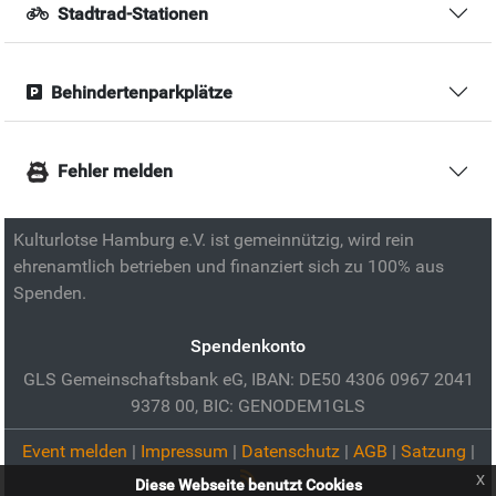
Stadtrad-Stationen
Behindertenparkplätze
Fehler melden
Kulturlotse Hamburg e.V. ist gemeinnützig, wird rein
ehrenamtlich betrieben und finanziert sich zu 100% aus
Spenden.
Spendenkonto
GLS Gemeinschaftsbank eG, IBAN: DE50 4306 0967 2041
9378 00, BIC: GENODEM1GLS
Event melden
|
Impressum
|
Datenschutz
|
AGB
|
Satzung
|
x
Diese Webseite benutzt Cookies