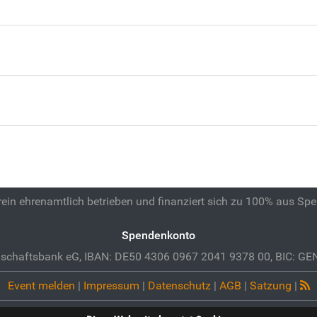
 rein ehrenamtlich betrieben und finanziert sich zu 100% aus Sp
Spendenkonto
schaftsbank eG, IBAN: DE50 4306 0967 2041 9378 00, BIC: 
Event melden
|
Impressum
|
Datenschutz
|
AGB
|
Satzung
|