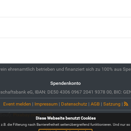
 rein ehrenamtlich betrieben und finanziert sich zu 100% aus Sp
Spendenkonto
schaftsbank eG, IBAN: DE50 4306 0967 2041 9378 00, BIC: 
Event melden
|
Impressum
|
Datenschutz
|
AGB
|
Satzung
|
 Soul):
Pixabay.com (CC0)
Diese Webseite benutzt Cookies
B. die Filterung nach Barrierefreiheit seitenübergreifend funktionieren. Und nur so i
Alle Urheber anzeigen