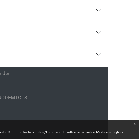
enden.
GENODEM1GLS
x
st z.B. ein einfaches Teilen/Liken von Inhalten in sozialen Medien möglich.