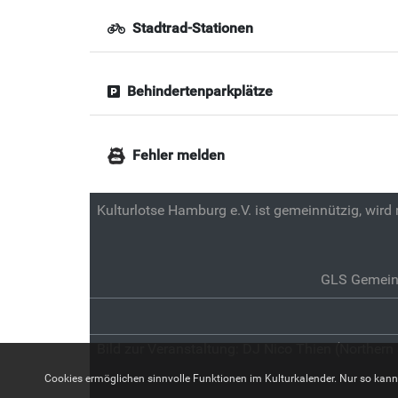
Stadtrad-Stationen
Behindertenparkplätze
Fehler melden
Kulturlotse Hamburg e.V. ist gemeinnützig, wird
GLS Gemein
Bild zur Veranstaltung:
DJ Nico Thien (Northern
Cookies ermöglichen sinnvolle Funktionen im Kulturkalender. Nur so kann z.