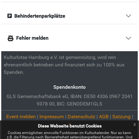
Behindertenparkplätze
Fehler melden
Kulturlotse Hamburg e.V. ist gemeinnützig, wird rein
ehrenamtlich betrieben und finanziert sich zu 100% aus
Spenden.
Spendenkonto
GLS Gemeinschaftsbank eG, IBAN: DE50 4306 0967 2041
9378 00, BIC: GENODEM1GLS
Event melden
|
Impressum
|
Datenschutz
|
AGB
|
Satzung
|
x
Diese Webseite benutzt Cookies
Cookies ermöglichen sinnvolle Funktionen im Kulturkalender. Nur so kann
Bild zur Veranstaltung:
DJ KOBEX & Special Guests · DJ-
z.B. die Filterung nach Barrierefreiheit seitenübergreifend funktionieren. Und