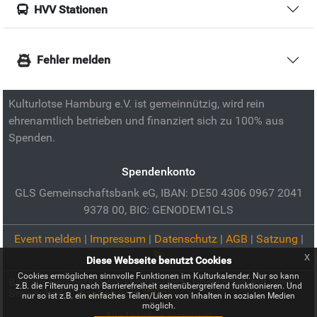
HVV Stationen
Fehler melden
Kulturlotse Hamburg e.V. ist gemeinnützig, wird rein
ehrenamtlich betrieben und finanziert sich zu 100% aus
Spenden.
Spendenkonto
GLS Gemeinschaftsbank eG, IBAN: DE50 4306 0967 2041
9378 00, BIC: GENODEM1GLS
Event melden
|
Impressum
|
Datenschutz
|
AGB
|
Satzung
|
x
Diese Webseite benutzt Cookies
Cookies ermöglichen sinnvolle Funktionen im Kulturkalender. Nur so kann
Bild zur Veranstaltung:
Digital-Treff - Übersetzen mit dem
z.B. die Filterung nach Barrierefreiheit seitenübergreifend funktionieren. Und
Smartphone:
Pixabay.com (CC0)
nur so ist z.B. ein einfaches Teilen/Liken von Inhalten in sozialen Medien
möglich.
Alle Urheber anzeigen