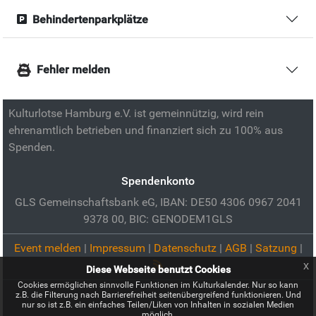
Behindertenparkplätze
Fehler melden
Kulturlotse Hamburg e.V. ist gemeinnützig, wird rein
ehrenamtlich betrieben und finanziert sich zu 100% aus
Spenden.
Spendenkonto
GLS Gemeinschaftsbank eG, IBAN: DE50 4306 0967 2041
9378 00, BIC: GENODEM1GLS
Event melden
|
Impressum
|
Datenschutz
|
AGB
|
Satzung
|
x
Diese Webseite benutzt Cookies
Cookies ermöglichen sinnvolle Funktionen im Kulturkalender. Nur so kann
z.B. die Filterung nach Barrierefreiheit seitenübergreifend funktionieren. Und
nur so ist z.B. ein einfaches Teilen/Liken von Inhalten in sozialen Medien
möglich.