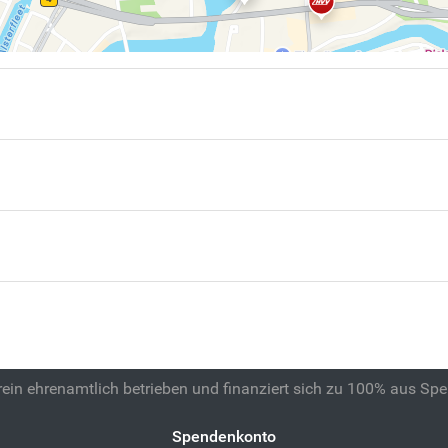
 rein ehrenamtlich betrieben und finanziert sich zu 100% aus Sp
Spendenkonto