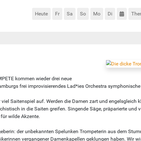
Heute
Fr
Sa
So
Mo
Di
The
ROMPETE kommen wieder drei neue
mburgs frei improvisierendes Lad*ies Orchestra symphonische
hr viel Saitenspiel auf. Werden die Damen zart und engelsgleic
istisch in die Saiten greifen. Singende Säge, präparierte und vers
ür wilde Akzente.
eberin: der unbekannten Spelunken Trompeterin aus dem Stummf
usikerinnen vergangener Damenkapellen geklungen haben. Wir wi