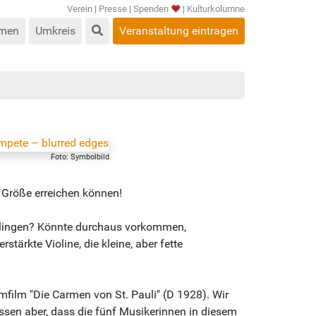
Verein
|
Presse
|
Spenden
|
Kulturkolumne
men
Umkreis
Veranstaltung eintragen
Foto: Symbolbild
 Größe erreichen können!
h klingen? Könnte durchaus vorkommen,
tärkte Violine, die kleine, aber fette
ilm "Die Carmen von St. Pauli" (D 1928). Wir
ssen aber, dass die fünf Musikerinnen in diesem