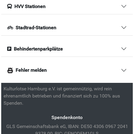
HVV Stationen
Stadtrad-Stationen
Behindertenparkplätze
Fehler melden
Kulturlotse Hamburg e.V. ist gemeinnützig, wird rein
ehrenamtlich betrieben und finanziert sich zu 100% aus
Spenden.
Spendenkonto
GLS Gemeinschaftsbank eG, IBAN: DE50 4306 0967 2041
9378 00, BIC: GENODEM1GLS