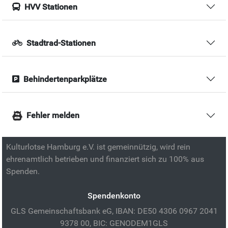
HVV Stationen
Stadtrad-Stationen
Behindertenparkplätze
Fehler melden
Kulturlotse Hamburg e.V. ist gemeinnützig, wird rein
ehrenamtlich betrieben und finanziert sich zu 100% aus
Spenden.
Spendenkonto
GLS Gemeinschaftsbank eG, IBAN: DE50 4306 0967 2041
9378 00, BIC: GENODEM1GLS