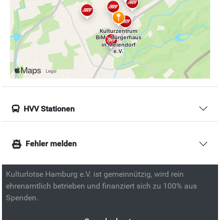
HVV Stationen
Fehler melden
Kulturlotse Hamburg e.V. ist gemeinnützig, wird rein
ehrenamtlich betrieben und finanziert sich zu 100% aus
Spenden.