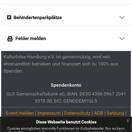
Behindertenparkplätze
Fehler melden
Kulturlotse Hamburg e.V. ist gemeinnützig, wird rein
ehrenamtlich betrieben und finanziert sich zu 100% aus
Spenden.
Spendenkonto
GLS Gemeinschaftsbank eG, IBAN: DE50 4306 0967 2041
9378 00, BIC: GENODEM1GLS
Event melden
|
Impressum
|
Datenschutz
|
AGB
|
Satzung
|
x
Diese Webseite benutzt Cookies
Cookies ermöglichen sinnvolle Funktionen im Kulturkalender. Nur so kann
Bild zur Veranstaltung:
Cantus Bülbül - deutsch-türkisches