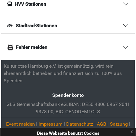
HVV Stationen
Stadtrad-Stationen
Fehler melden
Kulturlotse Hamburg e.V. ist gemeinnützig, wird rein
ehrenamtlich betrieben und finanziert sich zu 100% aus
Spenden.
Spendenkonto
GLS Gemeinschaftsbank eG, IBAN: DE50 4306 0967 2041
9378 00, BIC: GENODEM1GLS
Event melden
|
Impressum
|
Datenschutz
|
AGB
|
Satzung
|
x
Diese Webseite benutzt Cookies